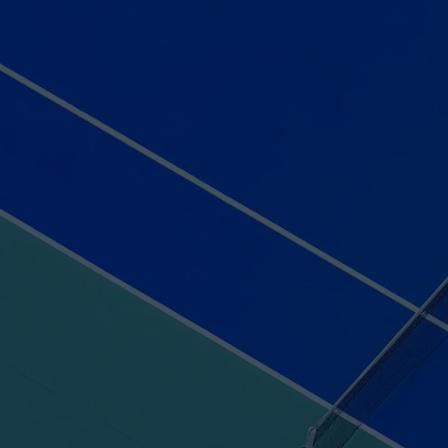
2330 Rue de la Rivière aux Sables

418 271-4855

info@salondusport.ca

Heures d'ouverture