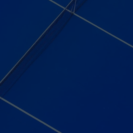
Téléphone
, Jonquière, QC G7X 6R4
Message