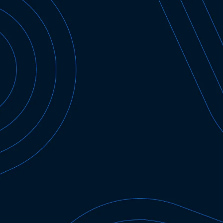
Le point de
rencontre des
sportifs et du
divertissment